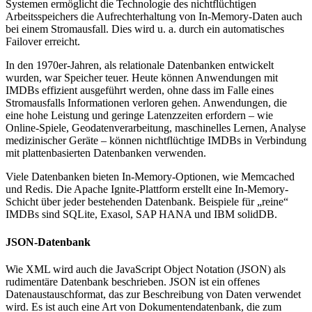
Systemen ermöglicht die Technologie des nichtflüchtigen
Arbeitsspeichers die Aufrechterhaltung von In-Memory-Daten auch
bei einem Stromausfall. Dies wird u. a. durch ein automatisches
Failover erreicht.
In den 1970er-Jahren, als relationale Datenbanken entwickelt
wurden, war Speicher teuer. Heute können Anwendungen mit
IMDBs effizient ausgeführt werden, ohne dass im Falle eines
Stromausfalls Informationen verloren gehen. Anwendungen, die
eine hohe Leistung und geringe Latenzzeiten erfordern – wie
Online-Spiele, Geodatenverarbeitung, maschinelles Lernen, Analyse
medizinischer Geräte – können nichtflüchtige IMDBs in Verbindung
mit plattenbasierten Datenbanken verwenden.
Viele Datenbanken bieten In-Memory-Optionen, wie Memcached
und Redis. Die Apache Ignite-Plattform erstellt eine In-Memory-
Schicht über jeder bestehenden Datenbank. Beispiele für „reine“
IMDBs sind SQLite, Exasol, SAP HANA und IBM solidDB.
JSON-Datenbank
Wie XML wird auch die JavaScript Object Notation (JSON) als
rudimentäre Datenbank beschrieben. JSON ist ein offenes
Datenaustauschformat, das zur Beschreibung von Daten verwendet
wird. Es ist auch eine Art von Dokumentendatenbank, die zum