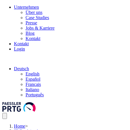
Unternehmen
Über uns
Case Studies
Presse
Jobs & Karriere
Blog
Kontakt
Kontakt
Login
Deutsch
English
Español
Français
Italiano
Português
Home
>