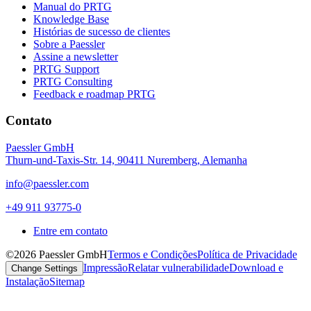
Manual do PRTG
Knowledge Base
Histórias de sucesso de clientes
Sobre a Paessler
Assine a newsletter
PRTG Support
PRTG Consulting
Feedback e roadmap PRTG
Contato
Paessler GmbH
Thurn-und-Taxis-Str. 14, 90411 Nuremberg, Alemanha
info@paessler.com
+49 911 93775-0
Entre em contato
©2026 Paessler GmbH
Termos e Condições
Política de Privacidade
Impressão
Relatar vulnerabilidade
Download e
Change Settings
Instalação
Sitemap