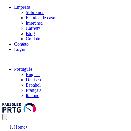
Empresa
Sobre nós
Estudos de caso
Imprensa
Carreira
Blog
Contato
Contato
Login
Português
English
Deutsch
Español
Français
Italiano
Home
>