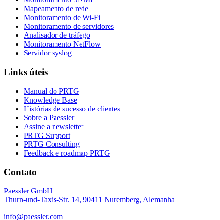
Mapeamento de rede
Monitoramento de Wi-Fi
Monitoramento de servidores
Analisador de tráfego
Monitoramento NetFlow
Servidor syslog
Links úteis
Manual do PRTG
Knowledge Base
Histórias de sucesso de clientes
Sobre a Paessler
Assine a newsletter
PRTG Support
PRTG Consulting
Feedback e roadmap PRTG
Contato
Paessler GmbH
Thurn-und-Taxis-Str. 14, 90411 Nuremberg, Alemanha
info@paessler.com