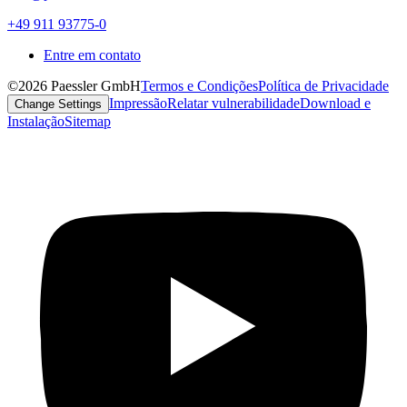
+49 911 93775-0
Entre em contato
©2026 Paessler GmbH
Termos e Condições
Política de Privacidade
Impressão
Relatar vulnerabilidade
Download e
Change Settings
Instalação
Sitemap