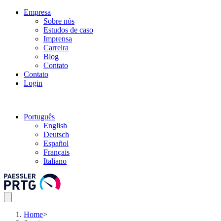
Empresa
Sobre nós
Estudos de caso
Imprensa
Carreira
Blog
Contato
Contato
Login
Português
English
Deutsch
Español
Français
Italiano
Home
>