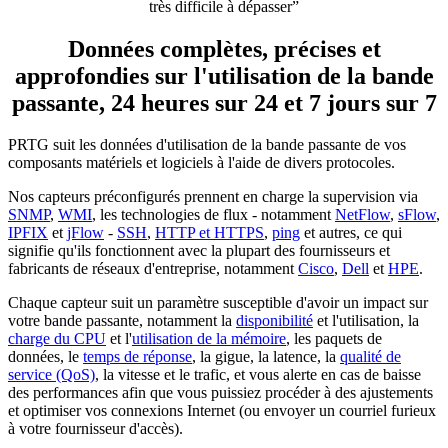
très difficile à dépasser”
Données complètes, précises et
approfondies sur l'utilisation de la bande
passante, 24 heures sur 24 et 7 jours sur 7
PRTG suit les données d'utilisation de la bande passante de vos
composants matériels et logiciels à l'aide de divers protocoles.
Nos capteurs préconfigurés prennent en charge la supervision via
SNMP
,
WMI
, les technologies de flux - notamment
NetFlow
,
sFlow
,
IPFIX
et
jFlow
-
SSH
,
HTTP et HTTPS
,
ping
et autres, ce qui
signifie qu'ils fonctionnent avec la plupart des fournisseurs et
fabricants de réseaux d'entreprise, notamment
Cisco
,
Dell
et
HPE
.
Chaque capteur suit un paramètre susceptible d'avoir un impact sur
votre bande passante, notamment la
disponibilité
et l'utilisation, la
charge du CPU
et l'
utilisation de la mémoire
, les paquets de
données, le
temps de réponse
, la gigue, la latence, la
qualité de
service (QoS)
, la vitesse et le trafic, et vous alerte en cas de baisse
des performances afin que vous puissiez procéder à des ajustements
et optimiser vos connexions Internet (ou envoyer un courriel furieux
à votre fournisseur d'accès).