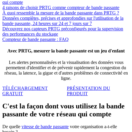
qui compte
4 raisons de choisir PRTG comme compteur de bande passante
À quoi ressemble la mesure de la bande passante dans PRTG ?
Données complètes, précises et approfondies sur l'utilisation de la
bande passante, 24 heures sur 24 et 7 jours sur 7
Découvrez nos capteurs PRTG préconfigurés pour la supervision
des performances du stockage
Compteur de bande passante : FAQ
Avec PRTG, mesurer la bande passante est un jeu d'enfant
Les alertes personnalisées et la visualisation des données vous
permettent d'identifier et de prévenir rapidement la congestion du
réseau, la latence, la gigue et d'autres problèmes de connectivité en
ligne.
TÉLÉCHARGEMENT
PRÉSENTATION DU
GRATUIT
PRODUIT
C'est la façon dont vous utilisez la bande
passante de votre réseau qui compte
De quelle
vitesse de bande passante
votre organisation a-t-elle
besoin ?