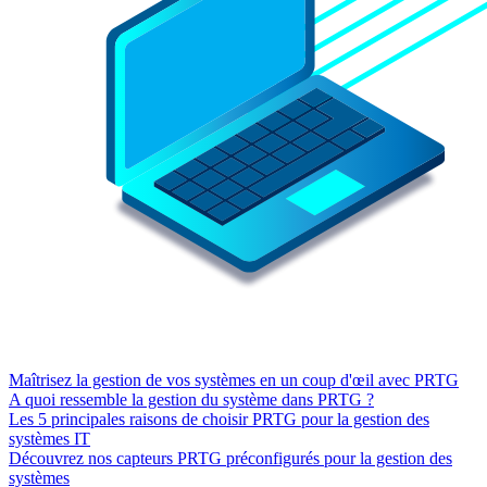
Maîtrisez la gestion de vos systèmes en un coup d'œil avec PRTG
A quoi ressemble la gestion du système dans PRTG ?
Les 5 principales raisons de choisir PRTG pour la gestion des
systèmes IT
Découvrez nos capteurs PRTG préconfigurés pour la gestion des
systèmes