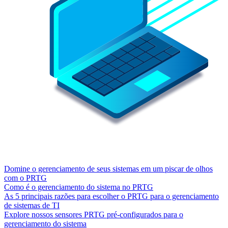
Domine o gerenciamento de seus sistemas em um piscar de olhos
com o PRTG
Como é o gerenciamento do sistema no PRTG
As 5 principais razões para escolher o PRTG para o gerenciamento
de sistemas de TI
Explore nossos sensores PRTG pré-configurados para o
gerenciamento do sistema