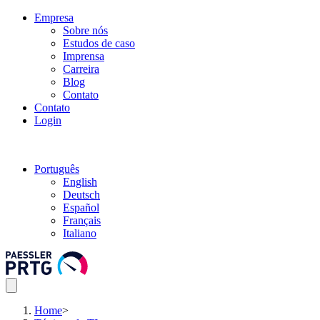
Empresa
Sobre nós
Estudos de caso
Imprensa
Carreira
Blog
Contato
Contato
Login
Português
English
Deutsch
Español
Français
Italiano
Home
>