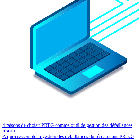
4 raisons de choisir PRTG comme outil de gestion des défaillances
réseau
A quoi ressemble la gestion des défaillances du réseau dans PRTG?