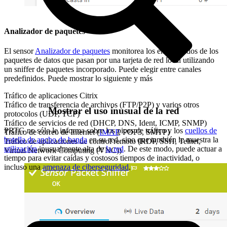
Analizador de paquetes
El sensor
Analizador de paquetes
monitorea los encabezados de los
paquetes de datos que pasan por una tarjeta de red local utilizando
un sniffer de paquetes incorporado. Puede elegir entre canales
predefinidos. Puede mostrar lo siguiente y más
Tráfico de aplicaciones Citrix
Tráfico de transferencia de archivos (FTP/P2P) y varios otros
Mostrar el uso inusual de la red
protocolos (UDP, TCP)
Tráfico de servicios de red (DHCP, DNS, Ident, ICMP, SNMP)
PRTG no sólo le informa sobre los picos de tráfico y los
cuellos de
Tráfico de correo de Internet (
IMAP
, POP3, SMTP)
botella de ancho de banda
en su red, sino que también le muestra la
Tráfico de aplicaciones de control remoto (RDP, SSH, Telnet,
utilización
inusualmente alta de
la red
. De este modo, puede actuar a
Virtual Network Computing (VNC))
tiempo para evitar caídas y costosos tiempos de inactividad, o
incluso una
amenaza de ciberseguridad
.