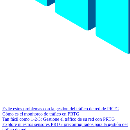
Evite estos problemas con la gestión del tráfico de red de PRTG
Cómo es el monitoreo de tráfico en PRTG
Tan fácil como 1-2-3: Gestione el tráfico de su red con PRTG
Explore nuestros sensores PRTG preconfigurados para la gestión del
tráfico de red