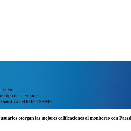
ervidor
do tipo de servidores
 exhaustivo del tráfico SNMP
usuarios otorgan las mejores calificaciones al monitoreo con Pae