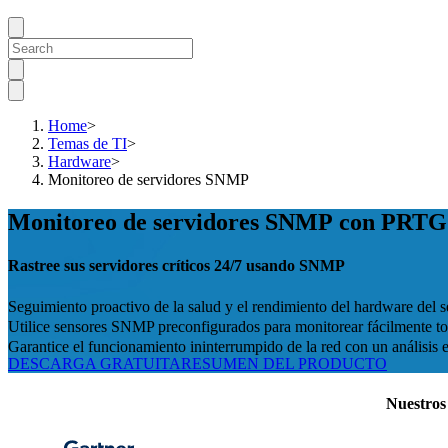
Home
>
Temas de TI
>
Hardware
>
Monitoreo de servidores SNMP
Monitoreo de servidores SNMP con PRTG
Rastree sus servidores críticos 24/7 usando SNMP
Seguimiento proactivo de la salud y el rendimiento del hardware del s
Utilice sensores SNMP preconfigurados para monitorear fácilmente to
Garantice el funcionamiento ininterrumpido de la red con un análisis
DESCARGA GRATUITA
RESUMEN DEL PRODUCTO
Nuestros 