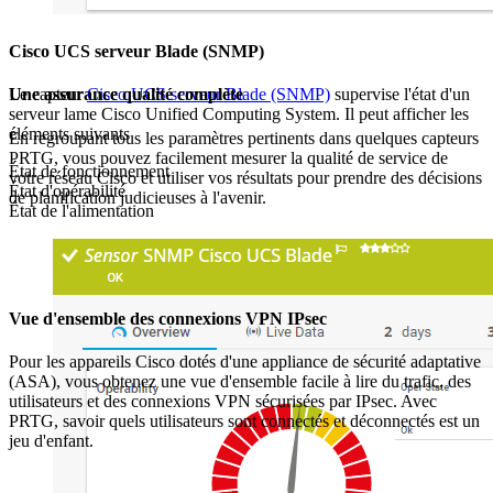
Cisco UCS serveur Blade (SNMP)
Le capteur
Cisco UCS serveur Blade (SNMP)
supervise l'état d'un
Une assurance qualité complète
serveur lame Cisco Unified Computing System. Il peut afficher les
éléments suivants
En regroupant tous les paramètres pertinents dans quelques capteurs
PRTG, vous pouvez facilement mesurer la qualité de service de
État de fonctionnement
votre réseau Cisco et utiliser vos résultats pour prendre des décisions
État d'opérabilité
de planification judicieuses à l'avenir.
État de l'alimentation
Vue d'ensemble des connexions VPN IPsec
Pour les appareils Cisco dotés d'une appliance de sécurité adaptative
(ASA), vous obtenez une vue d'ensemble facile à lire du trafic, des
utilisateurs et des connexions VPN sécurisées par IPsec. Avec
PRTG, savoir quels utilisateurs sont connectés et déconnectés est un
jeu d'enfant.