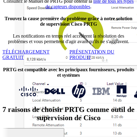
Consultez le Manuel de PRTG pour obtenir la
liste de tous les types
de capteurs disponibles
.
Trouvez la cause première du problème grâce à notre solution
de supervision Cisco PRTG
Les notifications en temps réel accélèrent la résolution des
problèmes et vous permettent d'agir avant qu'ils ne s'aggravent.
TÉLÉCHARGEMENT
PRÉSENTATION DU
GRATUIT
PRODUIT
PRTG est compatible avec les principaux fournisseurs, produits
et systèmes
7 raisons de choisir PRTG comme outil de
supervision de Cisco