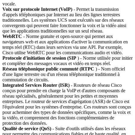
vocale.
Voix sur protocole Internet (VoIP)
- Permet la transmission
d'appels téléphoniques par Internet au lieu des lignes terrestres
traditionnelles. Les systèmes UCS sont exécutés sur des réseaux
convergents qui peuvent faire fonctionner la voix et la vidéo ainsi
que les applications traditionnelles sur un seul réseau.
WebRTC
- Norme gratuite et open-source qui permet aux
navigateurs web et aux applications d'activer la communication en
temps réel (RTC) dans leurs services via une API. Par exemple,
Cisco utilise WebRTC pour les communications audio et vidéo.
Protocole d'initiation de session (SIP
) - Norme utilisée pour initier
et compléter des messages vocaux et vidéo en temps réel.
Réseau téléphonique public commuté (RTPC
) - Nom officiel
d'une ligne terrestre ou d'un réseau téléphonique traditionnel à
commutation de circuits.
Integrated Services Router (ISR)
- Routeurs de réseau Cisco
conçus pour prendre en charge la VoIP et d'autres composants de
réseau spécialisés, généralement pour les petites et moyennes
entreprises. Le routeur de services d'agrégation (ASR) de Cisco est
l'équivalent pour les systèmes d'entreprise. Ces routeurs sont conçus
pour acheminer des types de données spécifiques, comme la voix et
la vidéo, et comprennent des fonctions complémentaires de
protection des données.
Qualité de service (QoS)
- Suite d'outils utilisés dans les réseaux
pour permettre des communications fiables et de haute qualité, en