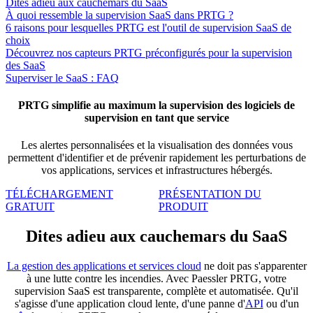
Dites adieu aux cauchemars du SaaS
À quoi ressemble la supervision SaaS dans PRTG ?
6 raisons pour lesquelles PRTG est l'outil de supervision SaaS de
choix
Découvrez nos capteurs PRTG préconfigurés pour la supervision
des SaaS
Superviser le SaaS : FAQ
PRTG simplifie au maximum la supervision des logiciels de
supervision en tant que service
Les alertes personnalisées et la visualisation des données vous
permettent d'identifier et de prévenir rapidement les perturbations de
vos applications, services et infrastructures hébergés.
TÉLÉCHARGEMENT
PRÉSENTATION DU
GRATUIT
PRODUIT
Dites adieu aux cauchemars du SaaS
La gestion des applications et services cloud
ne doit pas s'apparenter
à une lutte contre les incendies. Avec Paessler PRTG, votre
supervision SaaS est transparente, complète et automatisée. Qu'il
s'agisse d'une application cloud lente, d'une panne d'
API
ou d'un