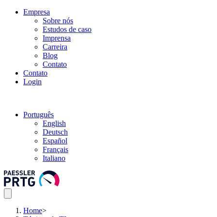
Empresa
Sobre nós
Estudos de caso
Imprensa
Carreira
Blog
Contato
Contato
Login
Português
English
Deutsch
Español
Français
Italiano
Home
>