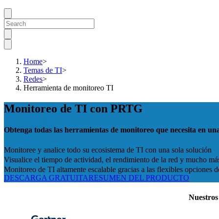
Home
>
Temas de TI
>
Redes
>
Herramienta de monitoreo TI
Monitoreo de TI con PRTG
Obtenga todas las herramientas de monitoreo que necesita en una
Monitoree y analice todo su ecosistema de TI con una sola solución
Visualice el tiempo de actividad, el rendimiento de la red y mucho m
Monitoreo de TI altamente escalable gracias a las flexibles opciones d
DESCARGA GRATUITA
RESUMEN DEL PRODUCTO
Nuestros 