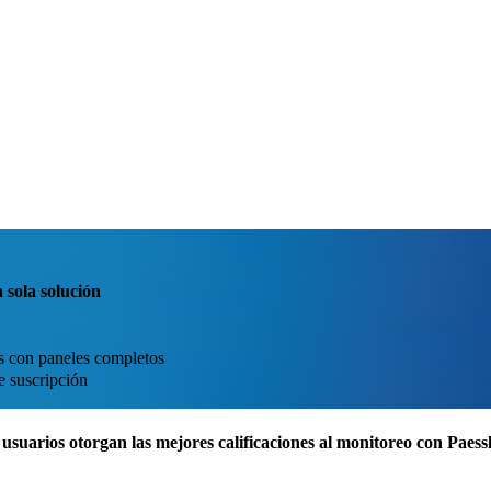
 sola solución
ás con paneles completos
e suscripción
usuarios otorgan las mejores calificaciones al monitoreo con Pae