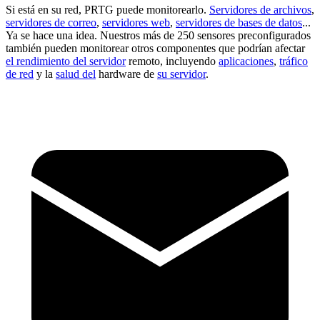
Si está en su red, PRTG puede monitorearlo.
Servidores de archivos
,
servidores de correo
,
servidores web
,
servidores de bases de datos
...
Ya se hace una idea. Nuestros más de 250 sensores preconfigurados
también pueden monitorear otros componentes que podrían afectar
el rendimiento del servidor
remoto, incluyendo
aplicaciones
,
tráfico
de red
y la
salud del
hardware de
su servidor
.