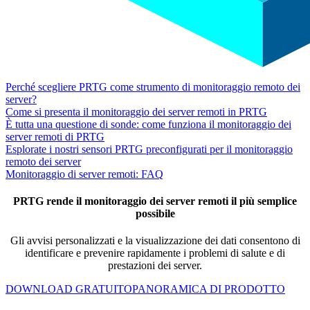
Perché scegliere PRTG come strumento di monitoraggio remoto dei
server?
Come si presenta il monitoraggio dei server remoti in PRTG
È tutta una questione di sonde: come funziona il monitoraggio dei
server remoti di PRTG
Esplorate i nostri sensori PRTG preconfigurati per il monitoraggio
remoto dei server
Monitoraggio di server remoti: FAQ
PRTG rende il monitoraggio dei server remoti il più semplice
possibile
Gli avvisi personalizzati e la visualizzazione dei dati consentono di
identificare e prevenire rapidamente i problemi di salute e di
prestazioni dei server.
DOWNLOAD GRATUITO
PANORAMICA DI PRODOTTO