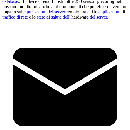
database
... L'idea è chiara. I nostri oltre 250 sensori preconfigurati
possono monitorare anche altri componenti che potrebbero avere un
impatto sulle
prestazioni del server
remoto, tra cui le
applicazioni
, il
traffico di rete
e lo
stato di salute dell'
hardware
del server
.