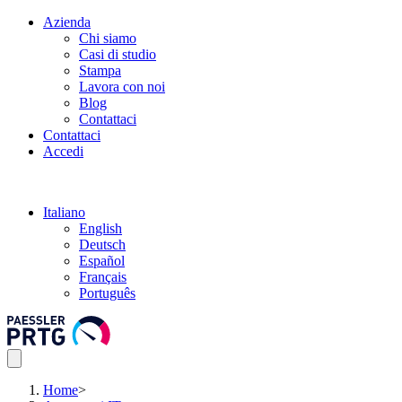
Azienda
Chi siamo
Casi di studio
Stampa
Lavora con noi
Blog
Contattaci
Contattaci
Accedi
Italiano
English
Deutsch
Español
Français
Português
Home
>