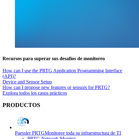
Recursos para superar sus desafíos de monitoreo
How can I use the PRTG Application Programming Interface
(API)?
Device and Sensor Setup
How can I propose new features or sensors for PRTG?
Explora todos los casos prácticos
PRODUCTOS
Paessler PRTG
Monitoree toda su infraestructura de TI
PRTG Network Monitor