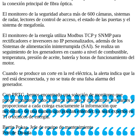
la conexión principal de fibra óptica.
El monitoreo de la seguridad abarca más de 600 cámaras, sistemas
de radar, lectores de control de acceso, el estado de las puertas y el
sistema de megafonía.
El monitoreo de la energía utiliza Modbus TCP y SNMP para
rectificadores e inversores no IP personalizados, además de los
Sistemas de alimentación ininterrumpida (SAI). Se realiza un
seguimiento de los generadores en cuanto a nivel de combustible,
temperatura, presión de aceite, batería y horas de funcionamiento del
motor.
Cuando se produce un corte en la red eléctrica, la alerta indica que la
red está desconectada, y no se trata de una falsa alarma del
generador.
Con PRTG, hemos encontrado una solución de monitoreo que
puede monitorear todos nuestros sistemas y dispositivos relevantes y
proporcionar a cada colega exactamente la información que
necesitan - de una manera que puedan entender, ya sean expertos en
TI o técnicos de energía.
Bertin Pokaa, Jefe de equipo de mantenimiento
Port de Douala