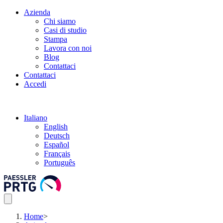
Azienda
Chi siamo
Casi di studio
Stampa
Lavora con noi
Blog
Contattaci
Contattaci
Accedi
Italiano
English
Deutsch
Español
Français
Português
Home
>