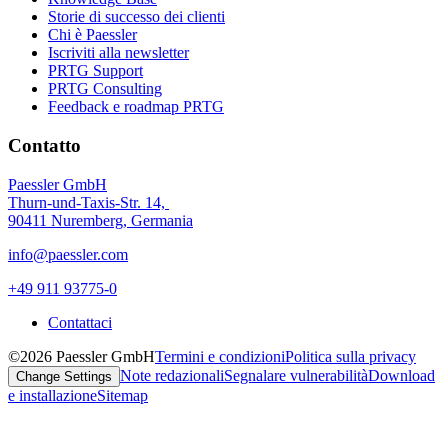
Storie di successo dei clienti
Chi è Paessler
Iscriviti alla newsletter
PRTG Support
PRTG Consulting
Feedback e roadmap PRTG
Contatto
Paessler GmbH
Thurn-und-Taxis-Str. 14,
90411 Nuremberg, Germania
info@paessler.com
+49 911 93775-0
Contattaci
©2026 Paessler GmbH
Termini e condizioni
Politica sulla privacy
Note redazionali
Segnalare vulnerabilità
Download
Change Settings
e installazione
Sitemap