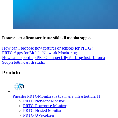
Risorse per affrontare le tue sfide di monitoraggio
How can I propose new features or sensors for PRTG?
PRTG Apps for Mobile Network Monitoring
How can I speed up PRTG—especially for large installations?
Scopri tutti i casi di studio
Prodotti
Paessler PRTG
Monitora la tua intera infrastruttura IT
PRTG Network Monitor
PRTG Enterprise Monitor
PRTG Hosted Monitor
PRTG UVexplorer