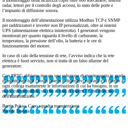
Il monitoraggio della sicurezza copre oltre 600 telecamere, sistemi
radar, lettori per il controllo degli accessi, lo stato delle porte e
l’impianto di diffusione sonora.
Il monitoraggio dell’alimentazione utilizza Modbus TCP e SNMP
per raddrizzatori e inverter non IP personalizzati, oltre ai sistemi
UPS (alimentazione elettrica ininterrotta). I generatori vengono
monitorati per quanto riguarda il livello di carburante, la
temperatura, la pressione dell’olio, la batteria e le ore di
funzionamento del motore.
In caso di calo della tensione di rete, l’avviso indica che la rete
elettrica è fuori servizio, non si tratta di un falso allarme del
generatore.
Con PRTG abbiamo trovato una soluzione di monitoraggio in grado
di monitorare tutti i nostri sistemi e dispositivi rilevanti e di fornire a
ogni collega esattamente le informazioni di cui ha bisogno, in un
modo comprensibile, sia che si tratti di esperti IT che di tecnici
dell'alimentazione.
Bertin Pokaa, Capo squadra manutenzione
Port de Douala