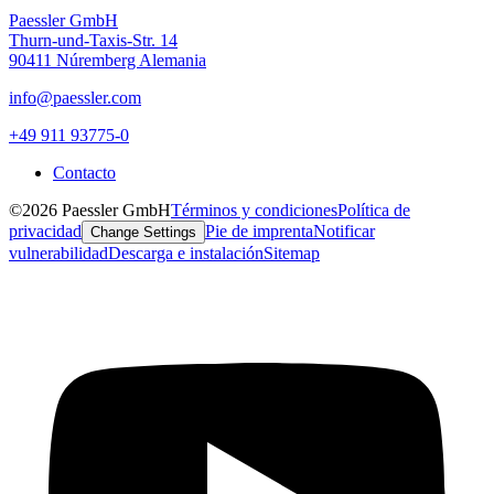
Paessler GmbH
Thurn-und-Taxis-Str. 14
90411 Núremberg Alemania
info@paessler.com
+49 911 93775-0
Contacto
©2026 Paessler GmbH
Términos y condiciones
Política de
privacidad
Pie de imprenta
Notificar
Change Settings
vulnerabilidad
Descarga e instalación
Sitemap