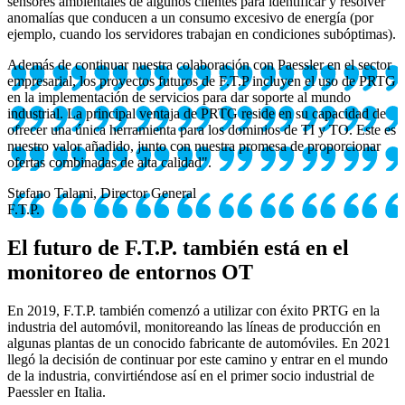
sensores ambientales de algunos clientes para identificar y resolver
anomalías que conducen a un consumo excesivo de energía (por
ejemplo, cuando los servidores trabajan en condiciones subóptimas).
Además de continuar nuestra colaboración con Paessler en el sector
empresarial, los proyectos futuros de F.T.P incluyen el uso de PRTG
en la implementación de servicios para dar soporte al mundo
industrial. La principal ventaja de PRTG reside en su capacidad de
ofrecer una única herramienta para los dominios de TI y TO. Este es
nuestro valor añadido, junto con nuestra promesa de proporcionar
ofertas combinadas de alta calidad".
Stefano Talami, Director General
F.T.P.
El futuro de F.T.P. también está en el
monitoreo de entornos OT
En 2019, F.T.P. también comenzó a utilizar con éxito PRTG en la
industria del automóvil, monitoreando las líneas de producción en
algunas plantas de un conocido fabricante de automóviles. En 2021
llegó la decisión de continuar por este camino y entrar en el mundo
de la industria, convirtiéndose así en el primer socio industrial de
Paessler en Italia.