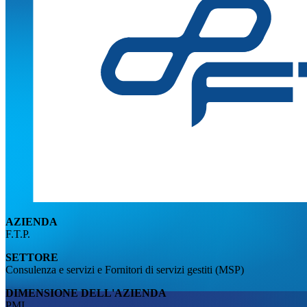
AZIENDA
F.T.P.
SETTORE
Consulenza e servizi
e Fornitori di servizi gestiti (MSP)
DIMENSIONE DELL'AZIENDA
PMI