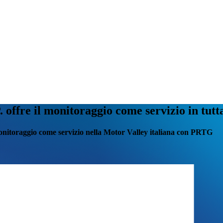
 offre il monitoraggio come servizio in tut
onitoraggio come servizio nella Motor Valley italiana con PRTG