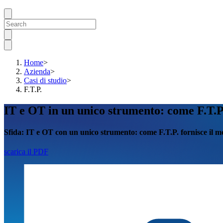
Home
>
Azienda
>
Casi di studio
>
F.T.P.
IT e OT in un unico strumento: come F.T.P.
Sfida:
IT e OT con un unico strumento: come F.T.P. fornisce il m
scarica il PDF