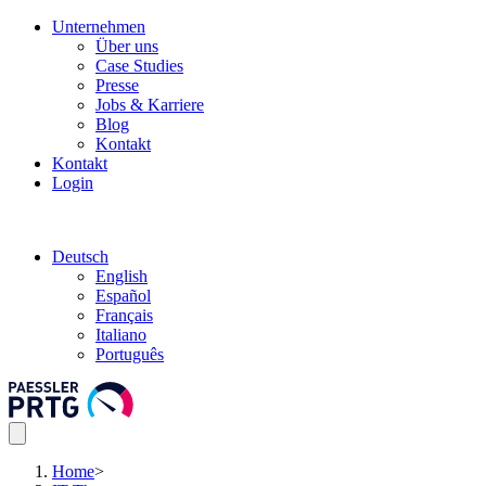
Unternehmen
Über uns
Case Studies
Presse
Jobs & Karriere
Blog
Kontakt
Kontakt
Login
Deutsch
English
Español
Français
Italiano
Português
Home
>