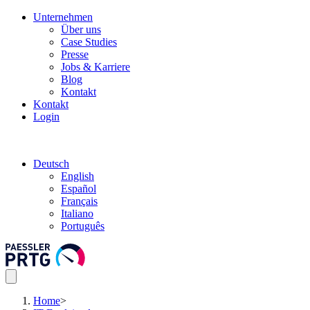
Unternehmen
Über uns
Case Studies
Presse
Jobs & Karriere
Blog
Kontakt
Kontakt
Login
Deutsch
English
Español
Français
Italiano
Português
Home
>