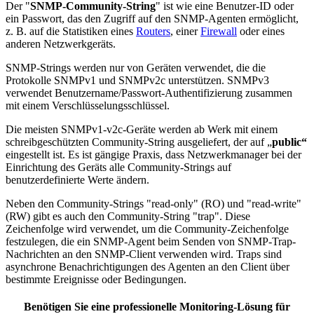
Der "
SNMP-Community-String
" ist wie eine Benutzer-ID oder
ein Passwort, das den Zugriff auf den SNMP-Agenten ermöglicht,
z. B. auf die Statistiken eines
Routers
, einer
Firewall
oder eines
anderen Netzwerkgeräts.
SNMP-Strings werden nur von Geräten verwendet, die die
Protokolle SNMPv1 und SNMPv2c unterstützen. SNMPv3
verwendet Benutzername/Passwort-Authentifizierung zusammen
mit einem Verschlüsselungsschlüssel.
Die meisten SNMPv1-v2c-Geräte werden ab Werk mit einem
schreibgeschützten Community-String ausgeliefert, der auf „
public“
eingestellt ist. Es ist gängige Praxis, dass Netzwerkmanager bei der
Einrichtung des Geräts alle Community-Strings auf
benutzerdefinierte Werte ändern.
Neben den Community-Strings "read-only" (RO) und "read-write"
(RW) gibt es auch den Community-String "trap". Diese
Zeichenfolge wird verwendet, um die Community-Zeichenfolge
festzulegen, die ein SNMP-Agent beim Senden von SNMP-Trap-
Nachrichten an den SNMP-Client verwenden wird. Traps sind
asynchrone Benachrichtigungen des Agenten an den Client über
bestimmte Ereignisse oder Bedingungen.
Benötigen Sie eine professionelle Monitoring-Lösung für