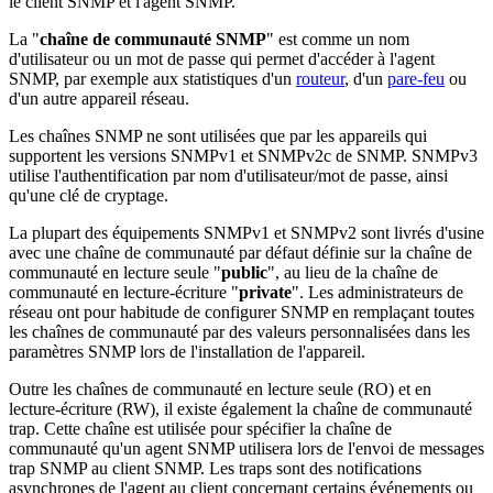
le client SNMP et l'agent SNMP.
La "
chaîne de communauté SNMP
" est comme un nom
d'utilisateur ou un mot de passe qui permet d'accéder à l'agent
SNMP, par exemple aux statistiques d'un
routeur
, d'un
pare-feu
ou
d'un autre appareil réseau.
Les chaînes SNMP ne sont utilisées que par les appareils qui
supportent les versions SNMPv1 et SNMPv2c de SNMP. SNMPv3
utilise l'authentification par nom d'utilisateur/mot de passe, ainsi
qu'une clé de cryptage.
La plupart des équipements SNMPv1 et SNMPv2 sont livrés d'usine
avec une chaîne de communauté par défaut définie sur la chaîne de
communauté en lecture seule "
public
", au lieu de la chaîne de
communauté en lecture-écriture "
private
". Les administrateurs de
réseau ont pour habitude de configurer SNMP en remplaçant toutes
les chaînes de communauté par des valeurs personnalisées dans les
paramètres SNMP lors de l'installation de l'appareil.
Outre les chaînes de communauté en lecture seule (RO) et en
lecture-écriture (RW), il existe également la chaîne de communauté
trap. Cette chaîne est utilisée pour spécifier la chaîne de
communauté qu'un agent SNMP utilisera lors de l'envoi de messages
trap SNMP au client SNMP. Les traps sont des notifications
asynchrones de l'agent au client concernant certains événements ou