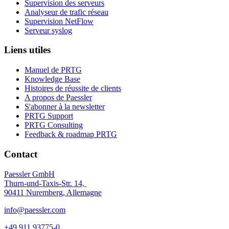
Supervision des serveurs
Analyseur de trafic réseau
Supervision NetFlow
Serveur syslog
Liens utiles
Manuel de PRTG
Knowledge Base
Histoires de réussite de clients
A propos de Paessler
S'abonner à la newsletter
PRTG Support
PRTG Consulting
Feedback & roadmap PRTG
Contact
Paessler GmbH
Thurn-und-Taxis-Str. 14,
90411 Nuremberg, Allemagne
info@paessler.com
+49 911 93775-0