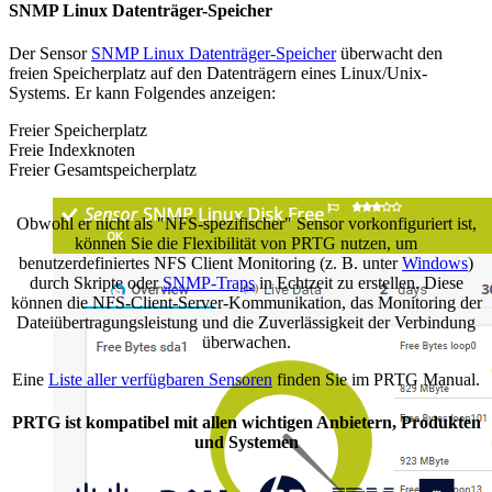
SNMP Linux Datenträger-Speicher
Der Sensor
SNMP Linux Datenträger-Speicher
überwacht den
freien Speicherplatz auf den Datenträgern eines Linux/Unix-
Systems. Er kann Folgendes anzeigen:
Freier Speicherplatz
Freie Indexknoten
Freier Gesamtspeicherplatz
Obwohl er nicht als "NFS-spezifischer" Sensor vorkonfiguriert ist,
können Sie die Flexibilität von PRTG nutzen, um
benutzerdefiniertes NFS Client Monitoring (z. B. unter
Windows
)
durch Skripte oder
SNMP-Traps
in Echtzeit zu erstellen. Diese
können die NFS-Client-Server-Kommunikation, das Monitoring der
Dateiübertragungsleistung und die Zuverlässigkeit der Verbindung
überwachen.
Eine
Liste aller verfügbaren Sensoren
finden Sie im PRTG Manual.
PRTG ist kompatibel mit allen wichtigen Anbietern, Produkten
und Systemen