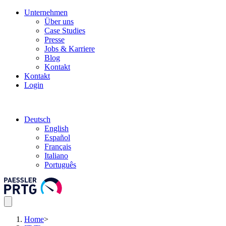
Unternehmen
Über uns
Case Studies
Presse
Jobs & Karriere
Blog
Kontakt
Kontakt
Login
Deutsch
English
Español
Français
Italiano
Português
Home
>