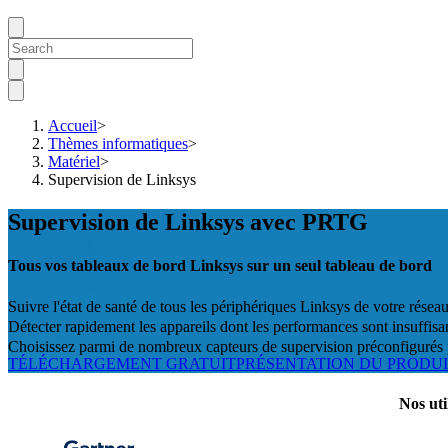
Accueil
>
Thèmes informatiques
>
Matériel
>
Supervision de Linksys
Supervision de Linksys avec PRTG
Tous vos tableaux de bord Linksys sur un seul tableau de bord
Suivre l'état de santé de tous les périphériques Linksys de votre réseau
Détecter rapidement les appareils dont les performances sont insuffisan
Choisissez parmi de nombreux capteurs de supervision préconfigurés 
TÉLÉCHARGEMENT GRATUIT
PRÉSENTATION DU PRODU
Nos uti