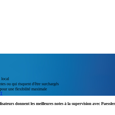
 local
tes ou qui risquent d'être surchargés
pour une flexibilité maximale
IT
lisateurs donnent les meilleures notes à la supervision avec Paess