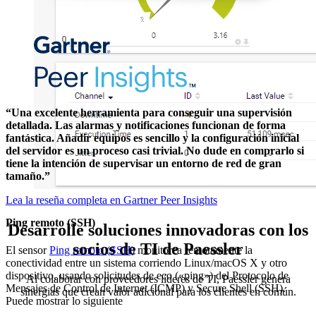
“Una excelente herramienta para conseguir una supervisión
detallada. Las alarmas y notificaciones funcionan de forma
fantástica. Añadir equipos es sencillo y la configuración inicial
del servidor es un proceso casi trivial. No dude en comprarlo si
tiene la intención de supervisar un entorno de red de gran
tamaño.”
Lea la reseña completa en Gartner Peer Insights
Ping remoto (SSH)
Desarrolle soluciones innovadoras con los
socios de TI de Paessler
El sensor
Ping remoto (SSH)
monitorea remotamente la
conectividad entre un sistema corriendo Linux/macOS X y otro
dispositivo, usando solicitudes de eco («ping») del Protocolo de
Al colaborar con proveedores líderes de TI, Paessler genera
Mensajes de Control de Internet (ICMP) y Secure Shell (SSH).
sinergias que crean valor adicional para los clientes en común.
Puede mostrar lo siguiente