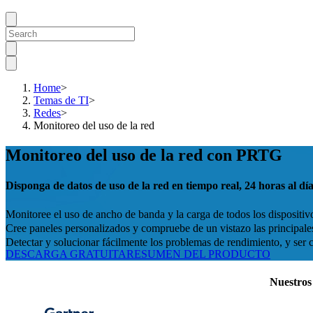
Home
>
Temas de TI
>
Redes
>
Monitoreo del uso de la red
Monitoreo del uso de la red con PRTG
Disponga de datos de uso de la red en tiempo real, 24 horas al día
Monitoree el uso de ancho de banda y la carga de todos los dispositiv
Cree paneles personalizados y compruebe de un vistazo las principales 
Detectar y solucionar fácilmente los problemas de rendimiento, y ser 
DESCARGA GRATUITA
RESUMEN DEL PRODUCTO
Nuestros 