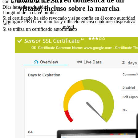
Monitorice su red doméstica de un
con la dirección de host o SNI
vistazo, incluso sobre la marcha
Días hasta la caducidad
Longitud de la clave pública
Si el certificado ha sido revocado y si se confía en él como autoridad
Configure PRTG en minutos y utilícelo en casi cualquier dispositivo
raíz
móvil.
Si se utiliza un certificado autofirmado