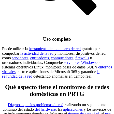
Uso completo
Puede utilizar la
herramienta de monitoreo de red
gratuita para
comprobar
la actividad de la red
y monitorear dispositivos de red
como
servidores
,
enrutadores
,
conmutadores
,
firewalls
u
ordenadores individuales. Compruebe
servidores Windows
o
sistemas operativos Linux, monitoree bases de datos SQL y
entornos
virtuales
, rastree aplicaciones de Microsoft 365 y garantice
la
seguridad de la red
detectando anomalías en tiempo real.
Qué aspecto tiene el monitoreo de redes
domésticas en PRTG
Diagnostique los problemas de red
realizando un seguimiento
continuo del estado
del hardware
, las
aplicaciones
y los servicios de
su infraestructura doméstica. Muestre el
tiempo de actividad
, el
uso