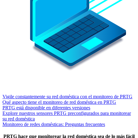
Vigile constantemente su red doméstica con el monitoreo de PRTG
Qué aspecto tiene el monitoreo de red doméstica en PRTG
PRTG está disponible en diferentes versiones
Explore nuestros sensores PRTG preconfigurados para monitorear
su red doméstica
Monitoreo de redes domésticas: Preguntas frecuentes
PRTG hace que monitorear la red doméstica sea de lo más fácil