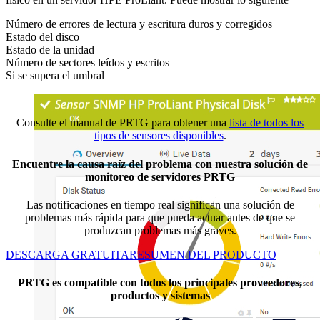
Número de errores de lectura y escritura duros y corregidos
Estado del disco
Estado de la unidad
Número de sectores leídos y escritos
Si se supera el umbral
Consulte el manual de PRTG para obtener una
lista de todos los
tipos de sensores disponibles
.
Encuentre la causa raíz del problema con nuestra solución de
monitoreo de servidores PRTG
Las notificaciones en tiempo real significan una solución de
problemas más rápida para que pueda actuar antes de que se
produzcan problemas más graves.
DESCARGA GRATUITA
RESUMEN DEL PRODUCTO
PRTG es compatible con todos los principales proveedores,
productos y sistemas