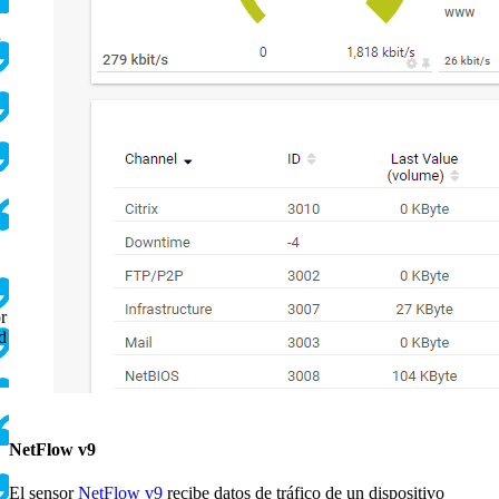
r
d
NetFlow v9
El sensor
NetFlow v9
recibe datos de tráfico de un dispositivo