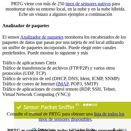
PRTG viene con más de 250
tipos de sensores nativos
para
monitorear todo su entorno local, en la nube y en la nube híbrida.
Eche un vistazo a algunos ejemplos a continuación
Analizador de paquetes
El sensor
Analizador de paquetes
monitorea los encabezados de los
paquetes de datos que pasan por una tarjeta de red local utilizando
un sniffer de paquetes incorporado. Puede elegir entre canales
predefinidos. Puede mostrar lo siguiente y más
Tráfico de aplicaciones Citrix
Tráfico de transferencia de archivos (FTP/P2P) y varios otros
protocolos (UDP, TCP)
Tráfico de servicios de red (DHCP, DNS, Ident, ICMP, SNMP)
Tráfico de correo de Internet (
IMAP
, POP3, SMTP)
Tráfico de aplicaciones de control remoto (RDP, SSH, Telnet,
Virtual Network Computing (VNC))
Consulte el manual de PRTG para obtener una
lista de todos los
tipos de sensores disponibles
.
PRTG es compatible con todos los principales proveedores,