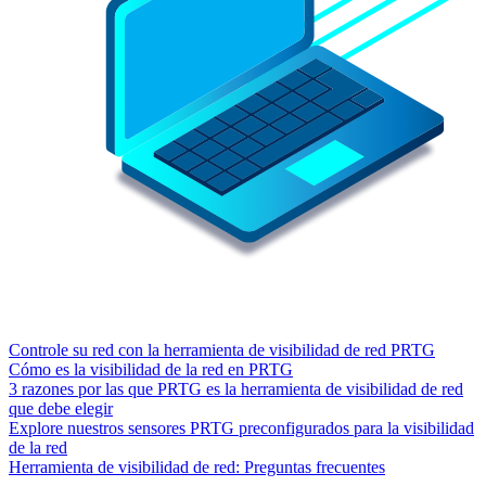
Controle su red con la herramienta de visibilidad de red PRTG
Cómo es la visibilidad de la red en PRTG
3 razones por las que PRTG es la herramienta de visibilidad de red
que debe elegir
Explore nuestros sensores PRTG preconfigurados para la visibilidad
de la red
Herramienta de visibilidad de red: Preguntas frecuentes