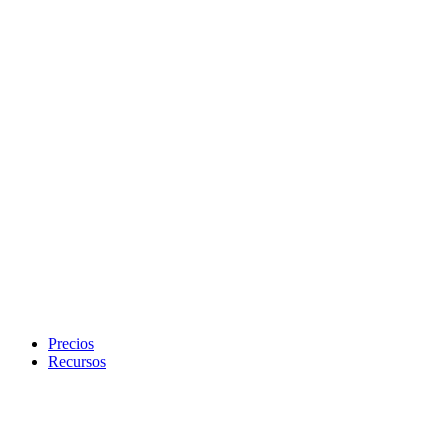
Precios
Recursos