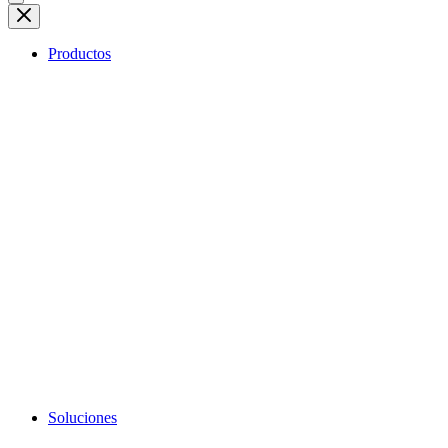
Productos
Soluciones