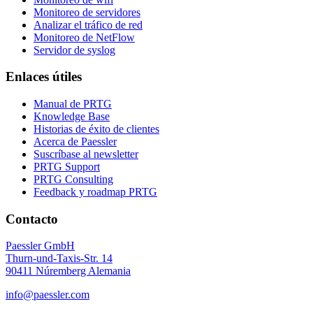
Monitoreo de servidores
Analizar el tráfico de red
Monitoreo de NetFlow
Servidor de syslog
Enlaces útiles
Manual de PRTG
Knowledge Base
Historias de éxito de clientes
Acerca de Paessler
Suscríbase al newsletter
PRTG Support
PRTG Consulting
Feedback y roadmap PRTG
Contacto
Paessler GmbH
Thurn-und-Taxis-Str. 14
90411 Núremberg Alemania
info@paessler.com