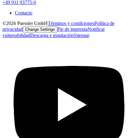
+49 911 93775-0
Contacto
©2026 Paessler GmbH
Términos y condiciones
Política de
privacidad
Pie de imprenta
Notificar
Change Settings
vulnerabilidad
Descarga e instalación
Sitemap