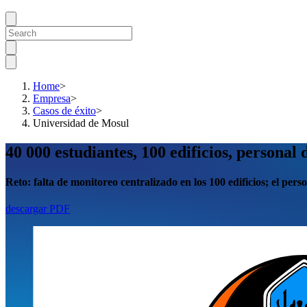
Home
>
Empresa
>
Casos de éxito
>
Universidad de Mosul
40 000 estudiantes, 100 edificios, persona
Reto:
falta de monitoreo centralizado en los 100 edificios; el pers
descargar PDF