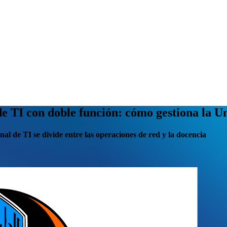
l de TI con doble función: cómo gestiona la
onal de TI se divide entre las operaciones de red y la docencia