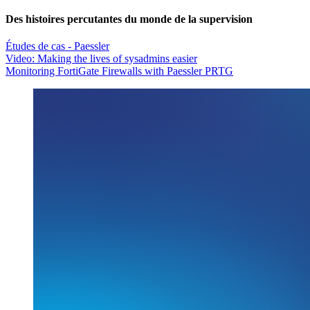
Des histoires percutantes du monde de la supervision
Études de cas - Paessler
Video: Making the lives of sysadmins easier
Monitoring FortiGate Firewalls with Paessler PRTG