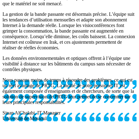
que le matériel ne soit menacé.
La gestion de la bande passante est désormais précise. L’équipe suit
les tendances d’utilisation mensuelles et adapte son abonnement
Internet à la demande réelle. Lorsque les visioconférences font
grimper la consommation, la bande passante est augmentée en
conséquence. Lorsqu’elle diminue, les coûts baissent. La connexion
Internet est coûteuse en Irak, et ces ajustements permettent de
réaliser de réelles économies.
Les données environnementales et optiques offrent à l’équipe une
visibilité à distance sur les bâtiments du campus sans nécessiter de
contrôles physiques.
Nous passons moins de temps à résoudre des problèmes, ce qui est
un réel avantage de PRTG. La moitié de notre personnel IT est
également composée d'enseignants et de chercheurs, de sorte que la
solution de supervision de PRTG leur permet de se concentrer sur
leurs principales responsabilités.
Sinan AlChalabi, IT Manager
Université de Mossoul