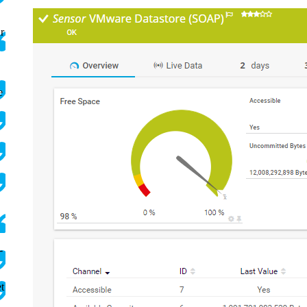
r
e
-
t