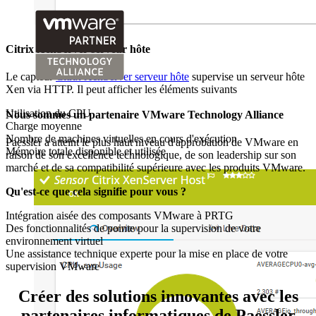
Citrix XenServer serveur hôte
Le capteur
Citrix XenServer serveur hôte
supervise un serveur hôte
Xen via HTTP. Il peut afficher les éléments suivants
Utilisation du CPU
Nous sommes un partenaire VMware Technology Alliance
Charge moyenne
Nombre de machines virtuelles en cours d'exécution
Paessler a atteint le plus haut niveau d'approbation de VMware en
Mémoire totale disponible et utilisée
raison de son excellence technologique, de son leadership sur son
marché et de sa compatibilité supérieure avec les produits VMware.
Qu'est-ce que cela signifie pour vous ?
Intégration aisée des composants VMware à PRTG
Des fonctionnalités de pointe pour la supervision de votre
environnement virtuel
Une assistance technique experte pour la mise en place de votre
supervision VMware
Créer des solutions innovantes avec les
partenaires informatiques de Paessler