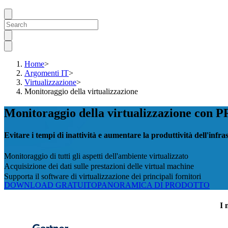
Home
>
Argomenti IT
>
Virtualizzazione
>
Monitoraggio della virtualizzazione
Monitoraggio della virtualizzazione con 
Evitare i tempi di inattività e aumentare la produttività dell'infra
Monitoraggio di tutti gli aspetti dell'ambiente virtualizzato
Acquisizione dei dati sulle prestazioni delle virtual machine
Supporta il software di virtualizzazione dei principali fornitori
DOWNLOAD GRATUITO
PANORAMICA DI PRODOTTO
I 