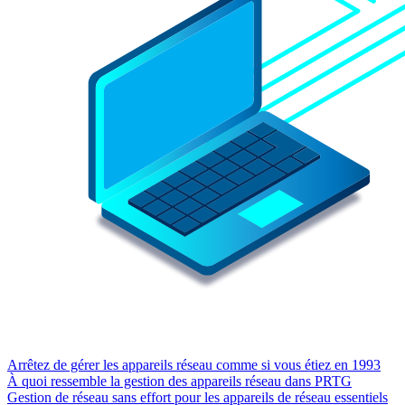
Arrêtez de gérer les appareils réseau comme si vous étiez en 1993
À quoi ressemble la gestion des appareils réseau dans PRTG
Gestion de réseau sans effort pour les appareils de réseau essentiels