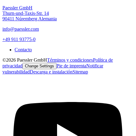
Paessler GmbH
Thurn-und-Taxis-Str. 14
90411 Núremberg Alemania
info@paessler.com
+49 911 93775-0
Contacto
©2026 Paessler GmbH
Términos y condiciones
Política de
privacidad
Pie de imprenta
Notificar
Change Settings
vulnerabilidad
Descarga e instalación
Sitemap