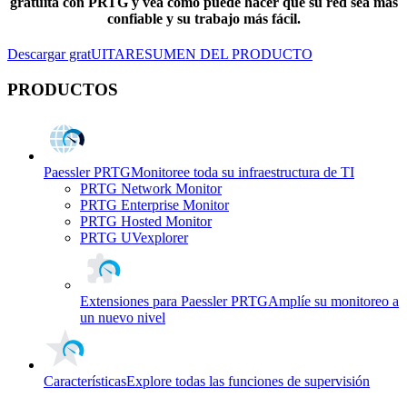
gratuita con PRTG y vea cómo puede hacer que su red sea más
confiable y su trabajo más fácil.
Descargar gratUITA
RESUMEN DEL PRODUCTO
PRODUCTOS
Paessler PRTG
Monitoree toda su infraestructura de TI
PRTG Network Monitor
PRTG Enterprise Monitor
PRTG Hosted Monitor
PRTG UVexplorer
Extensiones para Paessler PRTG
Amplíe su monitoreo a
un nuevo nivel
Características
Explore todas las funciones de supervisión