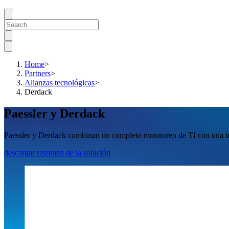
Home
>
Partners
>
Alianzas tecnológicas
>
Derdack
Paessler y Derdack
Paessler y Derdack combinan un completo monitoreo de TI con una in
descargar resumen de la solución