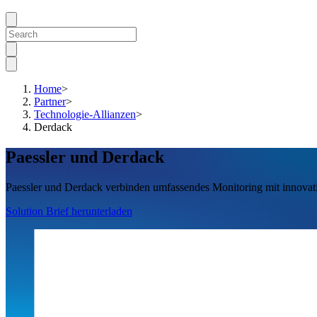
Home
>
Partner
>
Technologie-Allianzen
>
Derdack
Paessler und Derdack
Paessler und Derdack verbinden umfassendes Monitoring mit innovati
Solution Brief herunterladen