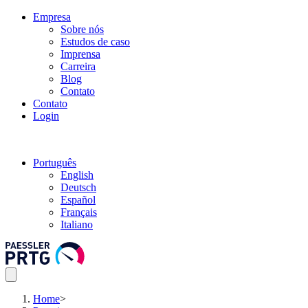
Empresa
Sobre nós
Estudos de caso
Imprensa
Carreira
Blog
Contato
Contato
Login
Português
English
Deutsch
Español
Français
Italiano
Home
>