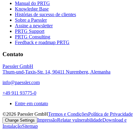
Manual do PRTG
Knowledge Base
Histórias de sucesso de clientes
Sobre a Paessler
Assine a newsletter
PRTG Support
PRTG Consulting
Feedback e roadmap PRTG
Contato
Paessler GmbH
Thurn-und-Taxis-Str. 14, 90411 Nuremberg, Alemanha
info@paessler.com
+49 911 93775-0
Entre em contato
©2026 Paessler GmbH
Termos e Condições
Política de Privacidade
Impressão
Relatar vulnerabilidade
Download e
Change Settings
Instalação
Sitemap