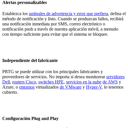
Alertas personalizables
Establezca los
umbrales de advertencia y error que prefiera
, defina el
método de notificación y listo. Cuando se produzcan fallos, recibirá
una notificación inmediata por SMS, correo electrónico o
notificación push a través de nuestra aplicación móvil, a menudo
con tiempo suficiente para evitar que el sistema se bloquee.
Independiente del fabricante
PRTG se puede utilizar con los principales fabricantes y
proveedores de servicios. No importa si desea monitorear
servidores
Dell
,
routers Cisco
,
switches HPE
,
servicios en la nube
de AWS
y
Azure, o
entornos
virtualizados
de VMware
y
Hyper-V
, lo tenemos
cubierto.
Configuración Plug and Play