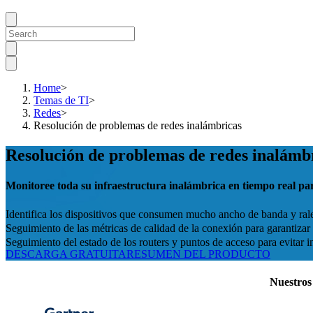
Home
>
Temas de TI
>
Redes
>
Resolución de problemas de redes inalámbricas
Resolución de problemas de redes inalám
Monitoree toda su infraestructura inalámbrica en tiempo real par
Identifica los dispositivos que consumen mucho ancho de banda y rale
Seguimiento de las métricas de calidad de la conexión para garantizar 
Seguimiento del estado de los routers y puntos de acceso para evitar i
DESCARGA GRATUITA
RESUMEN DEL PRODUCTO
Nuestros 