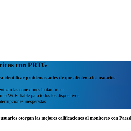
bricas con PRTG
a identificar problemas antes de que afecten a los usuarios
ntizan las conexiones inalámbricas
una Wi-Fi fiable para todos los dispositivos
nterrupciones inesperadas
usuarios otorgan las mejores calificaciones al monitoreo con Pae