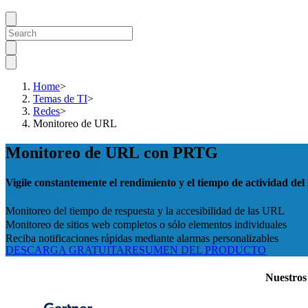
Home
>
Temas de TI
>
Redes
>
Monitoreo de URL
Monitoreo de URL con PRTG
Vigile constantemente el rendimiento y el tiempo de actividad del 
Monitoreo del tiempo de respuesta y la accesibilidad de las URL
Monitoreo de sitios web completos o sólo elementos individuales
Reciba notificaciones rápidas mediante alarmas personalizables
DESCARGA GRATUITA
RESUMEN DEL PRODUCTO
Nuestros 