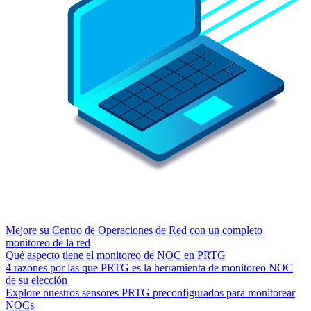
Mejore su Centro de Operaciones de Red con un completo
monitoreo de la red
Qué aspecto tiene el monitoreo de NOC en PRTG
4 razones por las que PRTG es la herramienta de monitoreo NOC
de su elección
Explore nuestros sensores PRTG preconfigurados para monitorear
NOCs