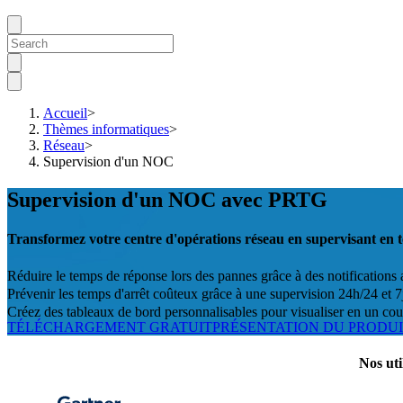
Accueil
>
Thèmes informatiques
>
Réseau
>
Supervision d'un NOC
Supervision d'un NOC avec PRTG
Transformez votre centre d'opérations réseau en supervisant en t
Réduire le temps de réponse lors des pannes grâce à des notificatio
Prévenir les temps d'arrêt coûteux grâce à une supervision 24h/24 et 7j
Créez des tableaux de bord personnalisables pour visualiser en un coup 
TÉLÉCHARGEMENT GRATUIT
PRÉSENTATION DU PRODU
Nos uti