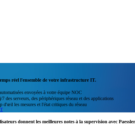
emps réel l'ensemble de votre infrastructure IT.
ns automatisées envoyées à votre équipe NOC
/7 des serveurs, des périphériques réseau et des applications
d'œil les mesures et l'état critiques du réseau
IT
lisateurs donnent les meilleures notes à la supervision avec Paess