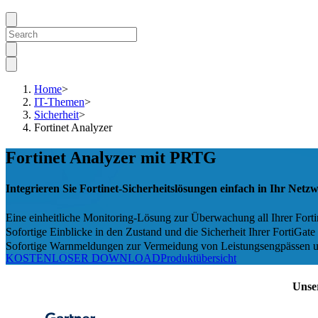
Home
>
IT-Themen
>
Sicherheit
>
Fortinet Analyzer
Fortinet Analyzer mit PRTG
Integrieren Sie Fortinet-Sicherheitslösungen einfach in Ihr Net
Eine einheitliche Monitoring-Lösung zur Überwachung all Ihrer Fort
Sofortige Einblicke in den Zustand und die Sicherheit Ihrer FortiGate
Sofortige Warnmeldungen zur Vermeidung von Leistungsengpässen u
KOSTENLOSER DOWNLOAD
Produktübersicht
Unse