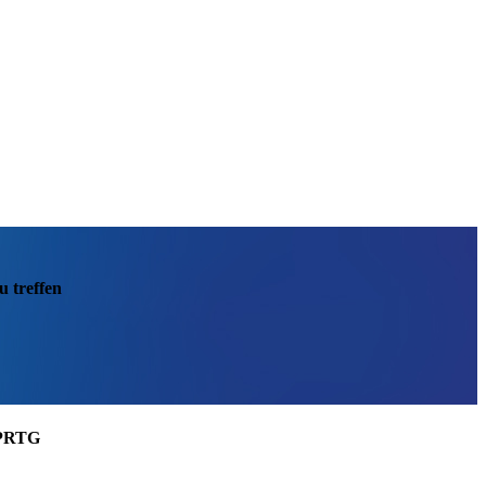
u treffen
 PRTG