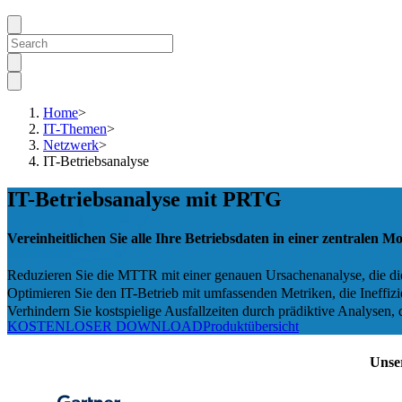
Home
>
IT-Themen
>
Netzwerk
>
IT-Betriebsanalyse
IT-Betriebsanalyse mit PRTG
Vereinheitlichen Sie alle Ihre Betriebsdaten in einer zentralen 
Reduzieren Sie die MTTR mit einer genauen Ursachenanalyse, die di
Optimieren Sie den IT-Betrieb mit umfassenden Metriken, die Ineffi
Verhindern Sie kostspielige Ausfallzeiten durch prädiktive Analysen, 
KOSTENLOSER DOWNLOAD
Produktübersicht
Unse