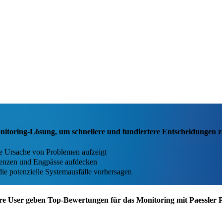
Monitoring-Lösung, um schnellere und fundiertere Entscheidungen z
e Ursache von Problemen aufzeigt
zienzen und Engpässe aufdecken
die potenzielle Systemausfälle vorhersagen
re User geben Top-Bewertungen für das Monitoring mit Paessler