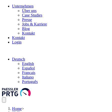
Unternehmen
Über uns
Case Studies
Presse
Jobs & Karriere
Blog
Kontakt
Kontakt
Login
Deutsch
English
Español
Français
Italiano
Português
Home
>