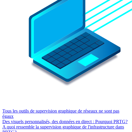
Tous les outils de supervision graphique de réseaux ne sont pas
égaux
Des visuels personnalisés, des données en direct : Pourquoi PRTG?
A quoi ressemble la supervision graphique de l'infrastructure dans